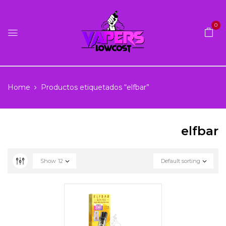
0
Home
Productos etiquetados “elfbar”
elfbar
Show
12
Default sorting