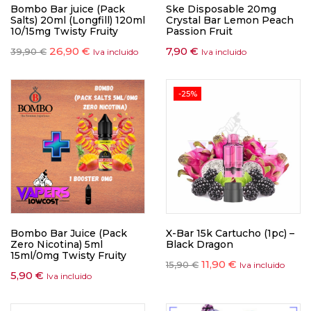
Bombo Bar juice (Pack
Ske Disposable 20mg
Salts) 20ml (Longfill) 120ml
Crystal Bar Lemon Peach
10/15mg Twisty Fruity
Passion Fruit
26,90
€
7,90
€
39,90
€
Iva incluido
Iva incluido
-25%
Bombo Bar Juice (Pack
X-Bar 15k Cartucho (1pc) –
Zero Nicotina) 5ml
Black Dragon
15ml/0mg Twisty Fruity
11,90
€
15,90
€
Iva incluido
5,90
€
Iva incluido