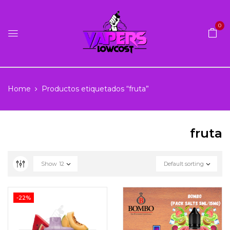
0
Home
Productos etiquetados “fruta”
fruta
Show
12
Default sorting
-22%