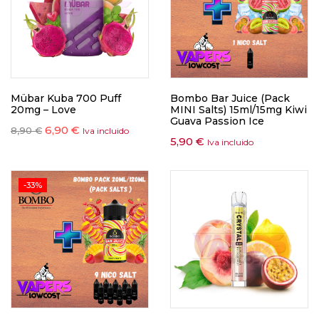
Mübar Kuba 700 Puff
Bombo Bar Juice (Pack
20mg – Love
MINI Salts) 15ml/15mg Kiwi
Guava Passion Ice
6,90
€
8,90
€
Iva incluido
5,90
€
Iva incluido
-33%