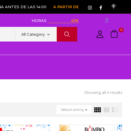
A ANTES DE LAS 14:00
A PARTIR DE
HORAS
45€
0
All Category
Showing all 4 results
Default sorting