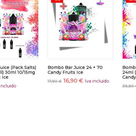
ice (Pack Salts)
Bombo Bar Juice 24 + 70
Bombo 
ll) 30ml 10/15mg
Candy Fruits Ice
24ml (
 Ice
Candy 
16,90
€
Iva incluido
17,90
€
incluido
39,90