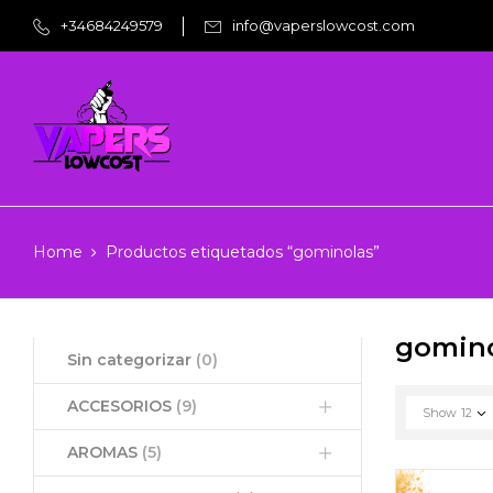
+34684249579
info@vaperslowcost.com
Home
Productos etiquetados “gominolas”
gomino
Sin categorizar
(0)
ACCESORIOS
(9)
Show
12
AROMAS
(5)