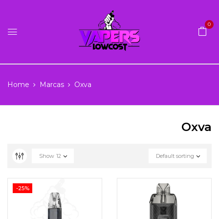
0
Home
Marcas
Oxva
Oxva
Show
12
Default sorting
-25%