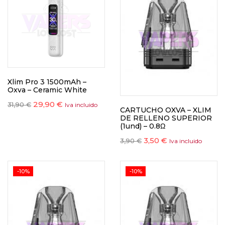
Xlim Pro 3 1500mAh –
Oxva – Ceramic White
29,90
€
31,90
€
Iva incluido
CARTUCHO OXVA – XLIM
DE RELLENO SUPERIOR
(1und) – 0.8Ω
3,50
€
3,90
€
Iva incluido
-10%
-10%