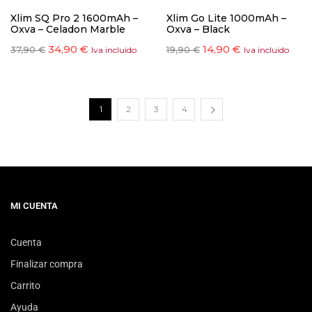
Xlim SQ Pro 2 1600mAh –
Xlim Go Lite 1000mAh –
Oxva – Celadon Marble
Oxva – Black
34,90
€
14,90
€
37,90
€
19,90
€
Iva incluido
Iva incluido
1
2
3
4
MI CUENTA
Cuenta
Finalizar compra
Carrito
Ayuda