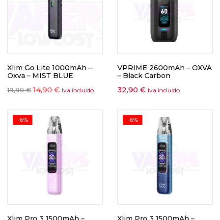
Xlim Go Lite 1000mAh –
VPRIME 2600mAh – OXVA
Oxva – MIST BLUE
– Black Carbon
14,90
€
32,90
€
19,90
€
Iva incluido
Iva incluido
-6%
-6%
Xlim Pro 3 1500mAh –
Xlim Pro 3 1500mAh –