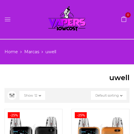
0
Home
Marcas
uwell
uwell
Show
12
Default sorting
-25%
-25%