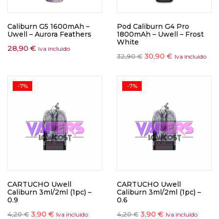
Caliburn G5 1600mAh –
Pod Caliburn G4 Pro
Uwell – Aurora Feathers
1800mAh – Uwell – Frost
White
28,90
€
Iva incluido
30,90
€
32,90
€
Iva incluido
-7%
-7%
CARTUCHO Uwell
CARTUCHO Uwell
Caliburn 3ml/2ml (1pc) –
Caliburn 3ml/2ml (1pc) –
0.9
0.6
3,90
€
3,90
€
4,20
€
4,20
€
Iva incluido
Iva incluido