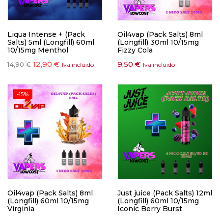
Liqua Intense + (Pack
Oil4vap (Pack Salts) 8ml
Salts) 5ml (Longfill) 60ml
(Longfill) 30ml 10/15mg
10/15mg Menthol
Fizzy Cola
12,90
€
9,50
€
14,90
€
Iva incluido
Iva incluido
-15%
Oil4vap (Pack Salts) 8ml
Just juice (Pack Salts) 12ml
(Longfill) 60ml 10/15mg
(Longfill) 60ml 10/15mg
Virginia
Iconic Berry Burst