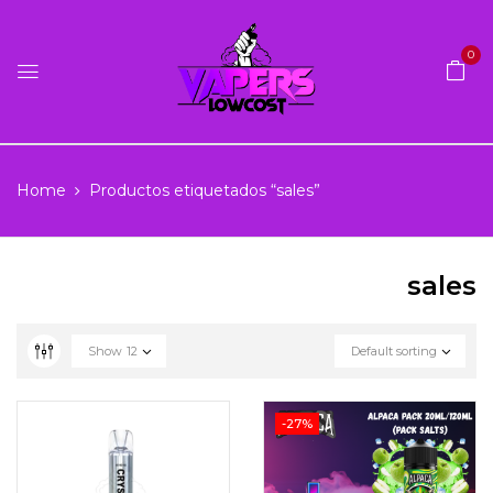
0
Home
Productos etiquetados “sales”
sales
Show
12
Default sorting
-27%