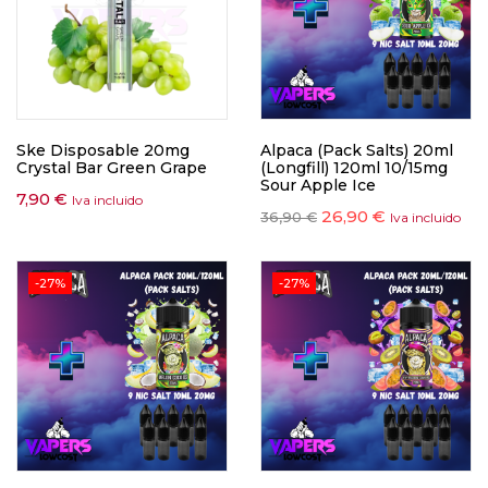
Ske Disposable 20mg
Alpaca (Pack Salts) 20ml
Crystal Bar Green Grape
(Longfill) 120ml 10/15mg
Sour Apple Ice
7,90
€
Iva incluido
26,90
€
36,90
€
Iva incluido
-27%
-27%