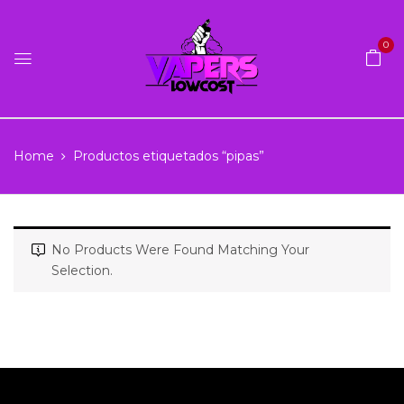
0
Home
Productos etiquetados “pipas”
No Products Were Found Matching Your
Selection.